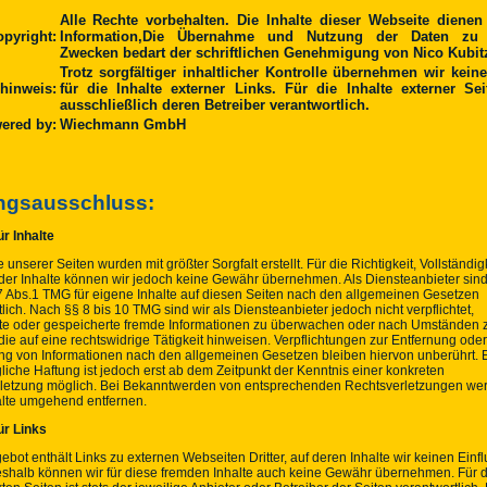
Alle Rechte vorbehalten. Die Inhalte dieser Webseite dienen
pyright:
Information,Die Übernahme und Nutzung der Daten zu 
Zwecken bedart der schriftlichen Genehmigung von Nico Kubit
Trotz sorgfältiger inhaltlicher Kontrolle übernehmen wir kein
hinweis:
für die Inhalte externer Links. Für die Inhalte externer Se
ausschließlich deren Betreiber verantwortlich.
ered by:
Wiechmann GmbH
ngsausschluss:
r Inhalte
e unserer Seiten wurden mit größter Sorgfalt erstellt. Für die Richtigkeit, Vollständig
t der Inhalte können wir jedoch keine Gewähr übernehmen. Als Diensteanbieter sind
 Abs.1 TMG für eigene Inhalte auf diesen Seiten nach den allgemeinen Gesetzen
lich. Nach §§ 8 bis 10 TMG sind wir als Diensteanbieter jedoch nicht verpflichtet,
lte oder gespeicherte fremde Informationen zu überwachen oder nach Umständen 
die auf eine rechtswidrige Tätigkeit hinweisen. Verpflichtungen zur Entfernung ode
ng von Informationen nach den allgemeinen Gesetzen bleiben hiervon unberührt. 
iche Haftung ist jedoch erst ab dem Zeitpunkt der Kenntnis einer konkreten
letzung möglich. Bei Bekanntwerden von entsprechenden Rechtsverletzungen wer
alte umgehend entfernen.
ür Links
bot enthält Links zu externen Webseiten Dritter, auf deren Inhalte wir keinen Einfl
shalb können wir für diese fremden Inhalte auch keine Gewähr übernehmen. Für di