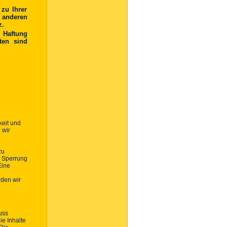
 zu Ihrer
anderen
z.
e Haftung
iten sind
keit und
 wir
zu
r Sperrung
Eine
den wir
uss
e Inhalte