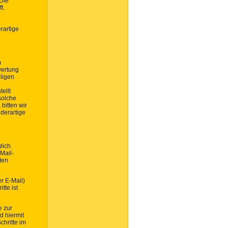
 Die
t.
rartige
m
wertung
ligen
ellt
solche
bitten wir
derartige
lich.
Mail-
ten
r E-Mail)
tte ist
e zur
d hiermit
chritte im