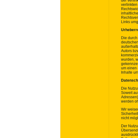
der verlin
verlinkte
Rechtswid
inhaltlich
Rechtsver
Links umg
Urheberr
Die durch 
deutschen 
außerhalb
Autors bzw
kommerziel
wurden, we
gekennzei
um einen 
Inhalte u
Datensch
Die Nutzu
Soweit au
Adressen) 
werden oh
Wir weisen
Sicherheit
nicht mögl
Der Nutzu
Übersendu
ausdrückli