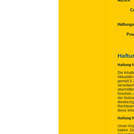
MDStV:
Co
Haftungs
Pow
Haftu
Haftung fü
Die Inhalt
Aktualitä
gemäß § 7
verantwort
übermitte
forschen, 
der Nutzu
diesbezügl
Rechtsver
diese Inh
Haftung f
Unser Ange
haben. De