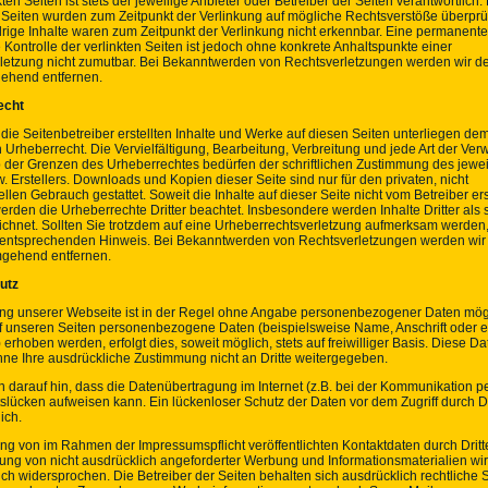
kten Seiten ist stets der jeweilige Anbieter oder Betreiber der Seiten verantwortlich.
n Seiten wurden zum Zeitpunkt der Verlinkung auf mögliche Rechtsverstöße überprüf
rige Inhalte waren zum Zeitpunkt der Verlinkung nicht erkennbar. Eine permanente
e Kontrolle der verlinkten Seiten ist jedoch ohne konkrete Anhaltspunkte einer
letzung nicht zumutbar. Bei Bekanntwerden von Rechtsverletzungen werden wir de
ehend entfernen.
echt
die Seitenbetreiber erstellten Inhalte und Werke auf diesen Seiten unterliegen de
Urheberrecht. Die Vervielfältigung, Bearbeitung, Verbreitung und jede Art der Ver
 der Grenzen des Urheberrechtes bedürfen der schriftlichen Zustimmung des jewei
. Erstellers. Downloads und Kopien dieser Seite sind nur für den privaten, nicht
len Gebrauch gestattet. Soweit die Inhalte auf dieser Seite nicht vom Betreiber erst
rden die Urheberrechte Dritter beachtet. Insbesondere werden Inhalte Dritter als 
chnet. Sollten Sie trotzdem auf eine Urheberrechtsverletzung aufmerksam werden, 
entsprechenden Hinweis. Bei Bekanntwerden von Rechtsverletzungen werden wir 
mgehend entfernen.
utz
ng unserer Webseite ist in der Regel ohne Angabe personenbezogener Daten mög
f unseren Seiten personenbezogene Daten (beispielsweise Name, Anschrift oder e
erhoben werden, erfolgt dies, soweit möglich, stets auf freiwilliger Basis. Diese Da
ne Ihre ausdrückliche Zustimmung nicht an Dritte weitergegeben.
 darauf hin, dass die Datenübertragung im Internet (z.B. bei der Kommunikation pe
slücken aufweisen kann. Ein lückenloser Schutz der Daten vor dem Zugriff durch Dri
ich.
ng von im Rahmen der Impressumspflicht veröffentlichten Kontaktdaten durch Dritt
ng von nicht ausdrücklich angeforderter Werbung und Informationsmaterialien wir
ch widersprochen. Die Betreiber der Seiten behalten sich ausdrücklich rechtliche S