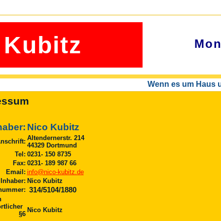
 Kubitz
Mon
Wenn es um Haus und
essum
haber:
Nico Kubitz
Altendernerstr. 214
nschrift:
44329 Dortmund
Tel:
0231- 150 8735
Fax:
0231- 189 987 66
Email:
info@nico-kubitz.de
Inhaber:
Nico Kubitz
nummer:
314/5104/1880
h
rtlicher
Nico Kubitz
ß: §6