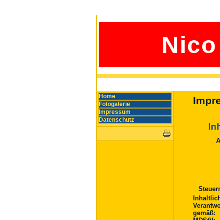
Nico
Home
Impr
Fotogalerie
Impressum
Datenschutz
In
A
Steuer
Inhaltlic
Verantwo
gemä